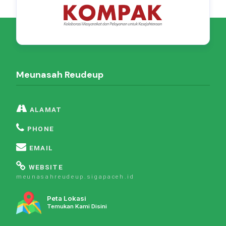
Meunasah Reudeup
ALAMAT
PHONE
EMAIL
WEBSITE
meunasahreudeup.sigapaceh.id
Peta Lokasi
Temukan Kami Disini