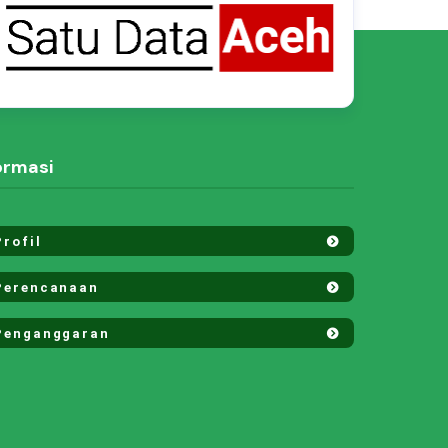
ormasi
rofil
erencanaan
enganggaran