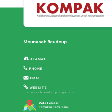
Meunasah Reudeup
ALAMAT
PHONE
EMAIL
WEBSITE
meunasahreudeup.sigapaceh.id
Peta Lokasi
Temukan Kami Disini