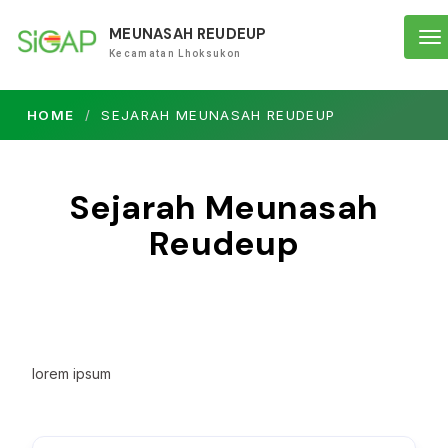
MEUNASAH REUDEUP
To
Kecamatan Lhoksukon
na
HOME
SEJARAH MEUNASAH REUDEUP
Sejarah Meunasah
Reudeup
lorem ipsum