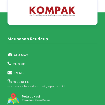
Meunasah Reudeup
ALAMAT
PHONE
EMAIL
WEBSITE
meunasahreudeup.sigapaceh.id
Peta Lokasi
Temukan Kami Disini